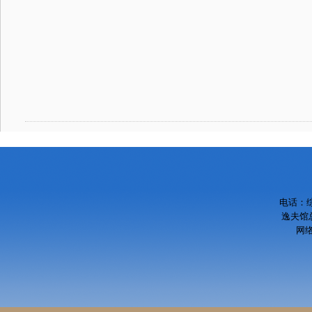
电话：综
逸夫馆总
网络