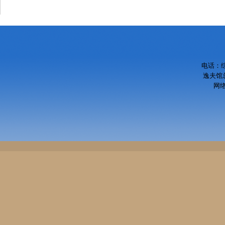
电话：综
逸夫馆总
网络