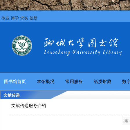
敬业 博学 求实 创新
图书馆首页
本馆概况
常用服务
纸质馆藏
数
文献传递
文献传递服务介绍
第1