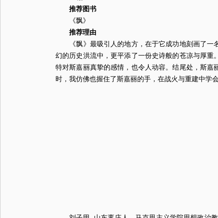
推荐图书
《飘》
推荐理由
《飘》最吸引人的地方，在于它成功地刻画了一名女
幻的历史洪流中，更平添了一份史诗般的苍凉与厚重。
特对斯嘉丽真挚的感情，也令人动容。结尾处，斯嘉丽
时，我仿佛也握住了斯嘉丽的手，在战火与重建中学
刘子甲 山东枣庄人，马克思主义学院思想政治教育