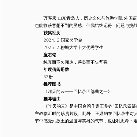
万寿宏 山东青岛人，历史文化与旅游学院 外国语言
也能收获意想不到的灵感。但我始终记得：问题与挑战
获奖经历
2024.12 国家奖学金
2025.12 聊城大学十大优秀学生
座右铭
纯真而不欠闻达，善良而不失坚强
年度借阅册数
53册
推荐图书
《昨天的云——回忆录四部曲之一》
推荐理由
《昨天的云》是中国台湾作家王鼎钧“回忆录四部曲
主政临沂时的珍贵片段。此外，王鼎钧在回忆录中对
节中感受到故土的温度与英雄的气节，也让我思考：