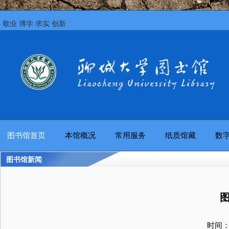
敬业 博学 求实 创新
图书馆首页
本馆概况
常用服务
纸质馆藏
数
图书馆新闻
时间：2