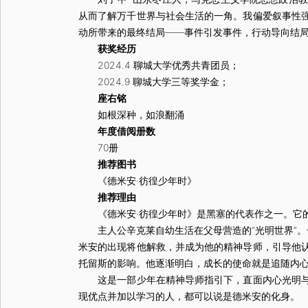
从而了解万千世界与社会生活的一角。我偏爱叙事性
动所带来的最终结局——事件引发事件，行动导向结
获奖经历
2024.4 聊城大学优秀共青团员；
2024.9 聊城大学三等奖学金；
座右铭
如根深种，如浪翻涌
年度借阅册数
70册
推荐图书
《德米安·彷徨少年时》
推荐理由
《德米安·彷徨少年时》是黑塞的代表作之一。它的
主人公辛克莱自幼生活在父母营造的“光明世界”。一
米安的出现将他解救，并成为他的精神导师，引导他
托留斯的影响。他逐渐明白，成长的使命就是追随内
这是一部少年在精神导师指引下，直面内心光明与黑
现优点并加以学习的人，都可以说是德米安的化身。