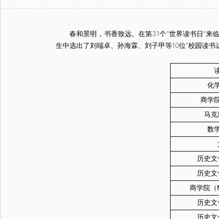
春和景明，书香致远。在第31个“世界读书日”来临
生中选出了刘端卓、孙海霖、刘子甲等10位“校园读书
读
化学
商学院
马克思
数学
文
历史文化
历史文化
商学院（M
历史文化
历史文化