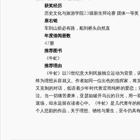
获奖经历
历史文化与旅游学院23级新生辩论赛 团体一等奖
座右铭
车到山前必有路，船到桥头自然直
年度借阅册数
47册
推荐图书
《牛虻》
推荐理由
《牛虻》以19世纪意大利民族独立运动为背景，讲
终为理想从容就义。作者如同一位出色的指挥家，将
又克制的对话，低语着少年时代青涩而纯粹的爱恋；
泣。当一切痛苦袭来，亚瑟如破开乌云的日光，用一双
退场，却永远留在读者心中。《牛虻》是几代青年的
个人悲剧的作品，关于理想、牺牲与重生，至今仍具