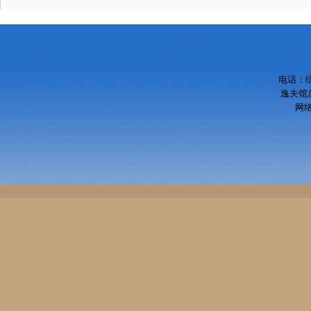
电话：综
逸夫馆总
网络