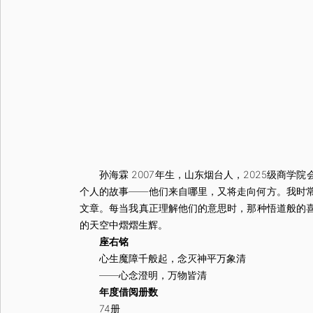
孙海霖 2007年生，山东烟台人，2025级商学
个人的故事——他们来自哪里，又将走向何方。我时
文章。每当我真正理解他们的意思时，那种悟道般的
的天空中熠熠生辉。
座右铭
心生魔障千般起，念灭神平万象清
——心念澄明，万物皆清
年度借阅册数
74册