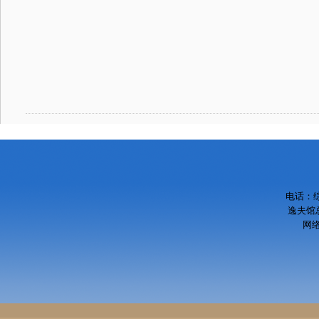
电话：综
逸夫馆总
网络