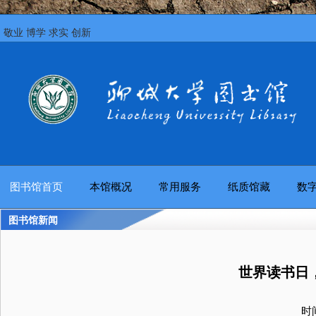
敬业 博学 求实 创新
图书馆首页
本馆概况
常用服务
纸质馆藏
数
图书馆新闻
世界读书日，
时间