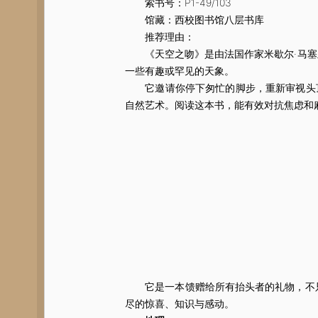
索书号：P1-49/103
馆藏：西校图书馆八层书库
推荐理由：
《天空之吻》是由法国作家米歇尔·马塞兰
一些有趣或罕见的天象。
它邀请你停下匆忙的脚步，重新审视头顶
自然艺术。阅读这本书，能有效对抗焦虑和
它是一本馈赠给所有抬头者的礼物，不只
尽的惊喜、知识与感动。