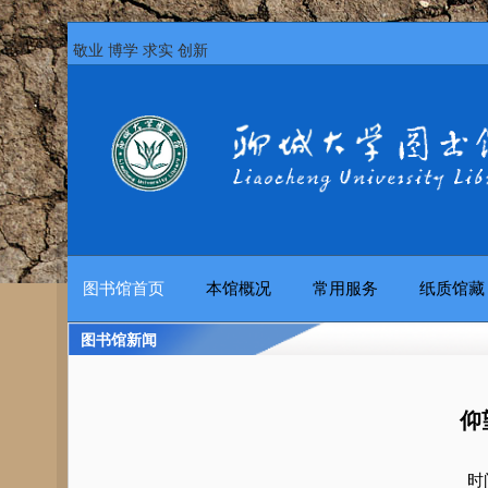
敬业 博学 求实 创新
图书馆首页
本馆概况
常用服务
纸质馆藏
图书馆新闻
仰
时