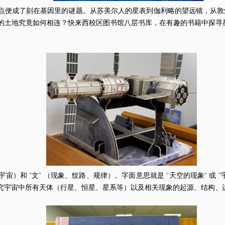
便成了刻在基因里的谜题。从苏美尔人的星表到伽利略的望远镜，从敦
的土地究竟如何相连？快来西校区图书馆八层书库，在有趣的书籍中探寻
宇宙）和 “文” （现象、纹路、规律）。字面意思就是 “天空的现象” 或
究宇宙中所有天体（行星、恒星、星系等）以及相关现象的起源、结构、