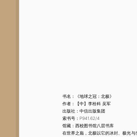
书名：《地球之冠：北极》
作者：【中】李栓科 吴军
出版社：中信出版集团
索书号：P941.62/4
馆藏：西校图书馆八层书库
在世界之巅，北极以它的冰封、极光与生命