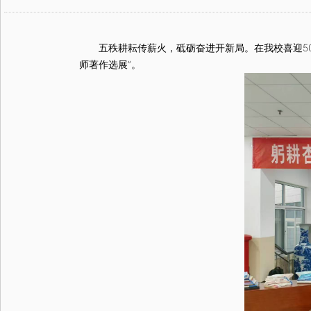
五秩耕耘传薪火，砥砺奋进开新局。在我校喜迎50周
师著作选展”。